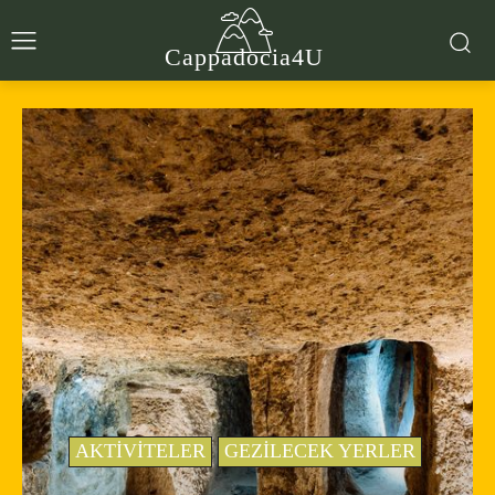
Cappadocia4U
AKTIVITELER
GEZILECEK YERLER