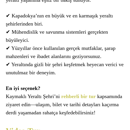
yeraltı yaşamına eşsiz bir bakış sunuyor.
✔ Kapadokya’nın en büyük ve en karmaşık yeraltı
şehirlerinden biri.
✔ Mühendislik ve savunma sistemleri gerçekten
büyüleyici.
✔ Yüzyıllar önce kullanılan gerçek mutfaklar, şarap
mahzenleri ve ibadet alanlarını geziyorsunuz.
✔ Yeraltında gizli bir şehri keşfetmek heyecan verici ve
unutulmaz bir deneyim.
En iyi seçenek?
Kaymaklı Yeraltı Şehri’ni
rehberli bir tur
kapsamında
ziyaret edin—ulaşım, bilet ve tarihi detayları kaçırma
derdi yaşamadan rahatça keşfedebilirsiniz!