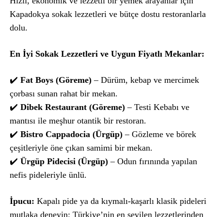
Hızlı, ekonomik ve lezzetli bir yemek arayanlar için
Kapadokya sokak lezzetleri ve bütçe dostu restoranlarla
dolu.
En İyi Sokak Lezzetleri ve Uygun Fiyatlı Mekanlar:
✔️
Fat Boys (Göreme)
– Dürüm, kebap ve mercimek
çorbası sunan rahat bir mekan.
✔️
Dibek Restaurant (Göreme)
– Testi Kebabı ve
mantısı ile meşhur otantik bir restoran.
✔️
Bistro Cappadocia (Ürgüp)
– Gözleme ve börek
çeşitleriyle öne çıkan samimi bir mekan.
✔️
Ürgüp Pidecisi (Ürgüp)
– Odun fırınında yapılan
nefis pideleriyle ünlü.
İpucu:
Kapalı pide ya da kıymalı-kaşarlı klasik pideleri
mutlaka deneyin; Türkiye’nin en sevilen lezzetlerinden