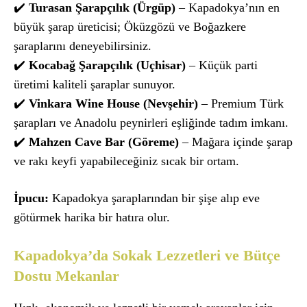
✔️
Turasan Şarapçılık (Ürgüp)
– Kapadokya’nın en
büyük şarap üreticisi; Öküzgözü ve Boğazkere
şaraplarını deneyebilirsiniz.
✔️
Kocabağ Şarapçılık (Uçhisar)
– Küçük parti
üretimi kaliteli şaraplar sunuyor.
✔️
Vinkara Wine House (Nevşehir)
– Premium Türk
şarapları ve Anadolu peynirleri eşliğinde tadım imkanı.
✔️
Mahzen Cave Bar (Göreme)
– Mağara içinde şarap
ve rakı keyfi yapabileceğiniz sıcak bir ortam.
İpucu:
Kapadokya şaraplarından bir şişe alıp eve
götürmek harika bir hatıra olur.
Kapadokya’da Sokak Lezzetleri ve Bütçe
Dostu Mekanlar