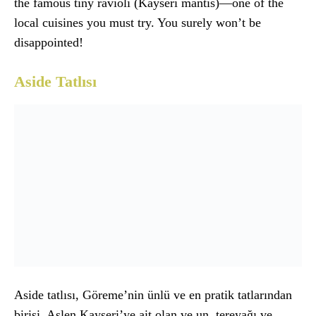
the famous tiny ravioli (Kayseri mantis)—one of the
local cuisines you must try. You surely won’t be
disappointed!
Aside Tatlısı
Aside tatlısı, Göreme’nin ünlü ve en pratik tatlarından
birisi. Aslen Kayseri’ye ait olan ve un, tereyağı ve