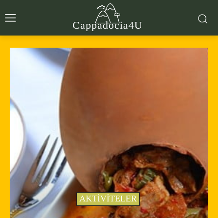
Cappadocia4U
AKTIVITELER