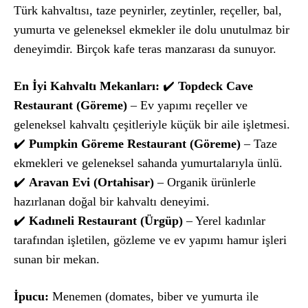
Türk kahvaltısı, taze peynirler, zeytinler, reçeller, bal,
yumurta ve geleneksel ekmekler ile dolu unutulmaz bir
deneyimdir. Birçok kafe teras manzarası da sunuyor.
En İyi Kahvaltı Mekanları:
✔️
Topdeck Cave
Restaurant (Göreme)
– Ev yapımı reçeller ve
geleneksel kahvaltı çeşitleriyle küçük bir aile işletmesi.
✔️
Pumpkin Göreme Restaurant (Göreme)
– Taze
ekmekleri ve geleneksel sahanda yumurtalarıyla ünlü.
✔️
Aravan Evi (Ortahisar)
– Organik ürünlerle
hazırlanan doğal bir kahvaltı deneyimi.
✔️
Kadıneli Restaurant (Ürgüp)
– Yerel kadınlar
tarafından işletilen, gözleme ve ev yapımı hamur işleri
sunan bir mekan.
İpucu:
Menemen (domates, biber ve yumurta ile