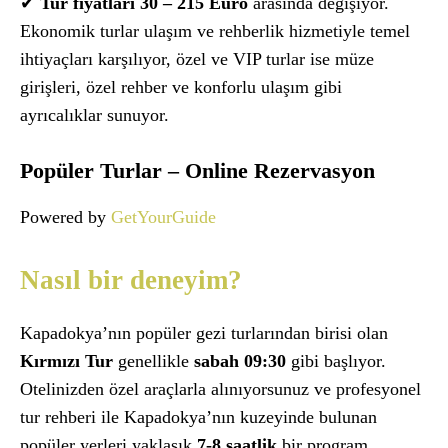
✔
Tur fiyatları 30 – 215 Euro
arasında değişiyor.
Ekonomik turlar ulaşım ve rehberlik hizmetiyle temel
ihtiyaçları karşılıyor, özel ve VIP turlar ise müze
girişleri, özel rehber ve konforlu ulaşım gibi
ayrıcalıklar sunuyor.
Popüler Turlar – Online Rezervasyon
Powered by
GetYourGuide
Nasıl bir deneyim?
Kapadokya’nın popüler gezi turlarından birisi olan
Kırmızı Tur
genellikle
sabah 09:30
gibi başlıyor.
Otelinizden özel araçlarla alınıyorsunuz ve profesyonel
tur rehberi ile Kapadokya’nın kuzeyinde bulunan
popüler yerleri yaklaşık
7-8 saatlik
bir program