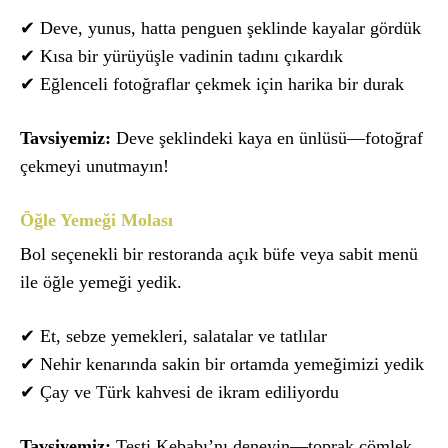
✔ Deve, yunus, hatta penguen şeklinde kayalar gördük
✔ Kısa bir yürüyüşle vadinin tadını çıkardık
✔ Eğlenceli fotoğraflar çekmek için harika bir durak
Tavsiyemiz:
Deve şeklindeki kaya en ünlüsü—fotoğraf
çekmeyi unutmayın!
Öğle Yemeği Molası
Bol seçenekli bir restoranda açık büfe veya sabit menü
ile öğle yemeği yedik.
✔ Et, sebze yemekleri, salatalar ve tatlılar
✔ Nehir kenarında sakin bir ortamda yemeğimizi yedik
✔ Çay ve Türk kahvesi de ikram ediliyordu
Tavsiyemiz:
Testi Kebabı’nı deneyin—toprak çömlek