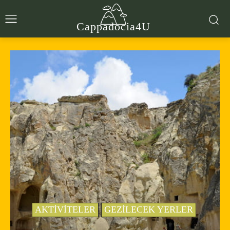
Cappadocia4U
AKTIVITELER
GEZILECEK YERLER